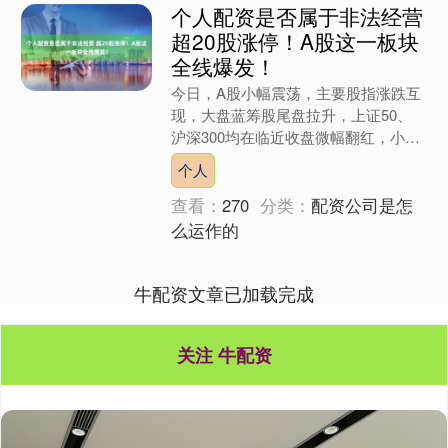
个人配资是否属于非法经营
超20股涨停！A股这一板块
全线爆发！
今日，A股小幅震荡，主要股指涨跌互
现，大盘蓝筹股尾盘拉升，上证50、
沪深300均在临近收盘微幅翻红，小盘
成长股略有调整，北证50在创出阶段
个人
性新高后逐级调整，创业....
查看：
270
分类：
配资公司是怎
么运作的
牛配资文章已加载完成
关注 牛配资