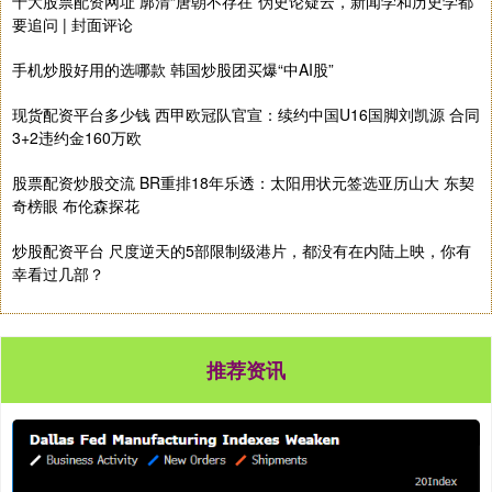
十大股票配资网址 廓清“唐朝不存在”伪史论疑云，新闻学和历史学都
要追问 | 封面评论
手机炒股好用的选哪款 韩国炒股团买爆“中AI股”
现货配资平台多少钱 西甲欧冠队官宣：续约中国U16国脚刘凯源 合同
3+2违约金160万欧
股票配资炒股交流 BR重排18年乐透：太阳用状元签选亚历山大 东契
奇榜眼 布伦森探花
炒股配资平台 尺度逆天的5部限制级港片，都没有在内陆上映，你有
幸看过几部？
推荐资讯